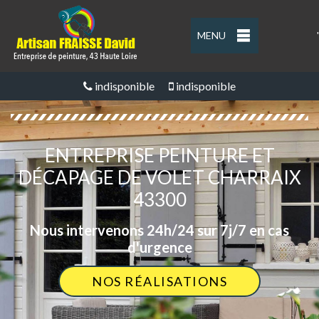
MENU
'
indisponible
indisponible
ENTREPRISE PEINTURE ET
DÉCAPAGE DE VOLET CHARRAIX
43300
Nous intervenons 24h/24 sur 7j/7 en cas
d'urgence
NOS RÉALISATIONS