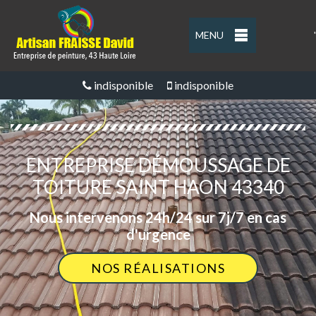
MENU
'
indisponible
indisponible
ENTREPRISE DÉMOUSSAGE DE
TOITURE SAINT HAON 43340
Nous intervenons 24h/24 sur 7j/7 en cas
d'urgence
NOS RÉALISATIONS