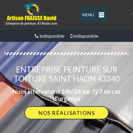
MENU
'
indisponible
indisponible
ENTREPRISE PEINTURE SUR
TOITURE SAINT HAON 43340
Nous intervenons 24h/24 sur 7j/7 en cas
d'urgence
NOS RÉALISATIONS