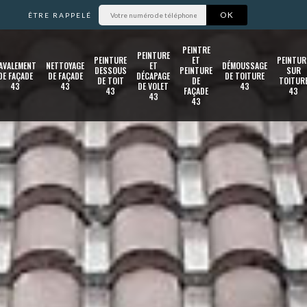
ÊTRE RAPPELÉ
PEINTRE
PEINTURE
PEINTURE
ET
PEINTUR
AVALEMENT
NETTOYAGE
ET
DÉMOUSSAGE
DESSOUS
PEINTURE
SUR
DE FAÇADE
DE FAÇADE
DÉCAPAGE
DE TOITURE
DE TOIT
DE
TOITUR
43
43
DE VOLET
43
43
FAÇADE
43
43
43