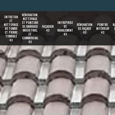
RÉNOVATION,
ENTRETIEN
NETTOYAGE
E
ET
ET PEINTURE
ENTREPRISE
NETTOYAGE
RÉNOVATION
PEINTRE
R
DE BARDAGE
FAÇADIER
DE
DE TOMBE
DE FAÇADE
INTÉRIEUR
INDUSTRIEL
43
RAVALEMENT
ET PIERRE
43
43
ET
43
TOMBALE
COMMERCIAL
43
43