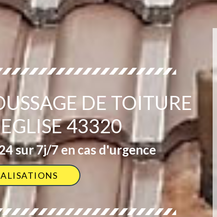
OUSSAGE DE TOITURE
 EGLISE 43320
4 sur 7j/7 en cas d'urgence
ÉALISATIONS