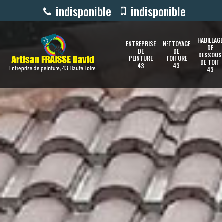
indisponible
indisponible
HABILLAG
ENTREPRISE
NETTOYAGE
DE
DE
DE
DESSOUS
PEINTURE
TOITURE
DE TOIT
43
43
43