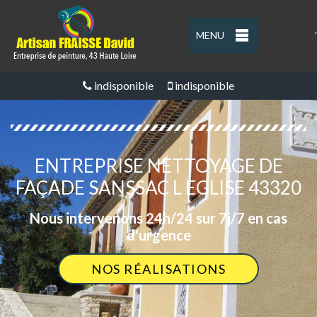
MENU
'
indisponible
indisponible
ENTREPRISE NETTOYAGE DE
FAÇADE SANSSAC L EGLISE 43320
Nous intervenons 24h/24 sur 7j/7 en cas
d'urgence
NOS RÉALISATIONS