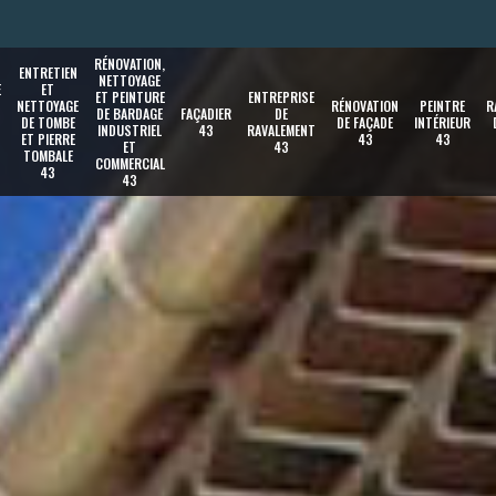
RÉNOVATION,
ENTRETIEN
NETTOYAGE
E
ET
ET PEINTURE
ENTREPRISE
NETTOYAGE
RÉNOVATION
PEINTRE
R
DE BARDAGE
FAÇADIER
DE
DE TOMBE
DE FAÇADE
INTÉRIEUR
INDUSTRIEL
43
RAVALEMENT
ET PIERRE
43
43
ET
43
TOMBALE
COMMERCIAL
43
43