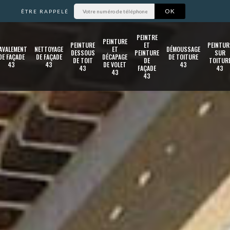
ÊTRE RAPPELÉ
PEINTRE
PEINTURE
PEINTURE
ET
PEINTUR
AVALEMENT
NETTOYAGE
ET
DÉMOUSSAGE
DESSOUS
PEINTURE
SUR
DE FAÇADE
DE FAÇADE
DÉCAPAGE
DE TOITURE
DE TOIT
DE
TOITUR
43
43
DE VOLET
43
43
FAÇADE
43
43
43