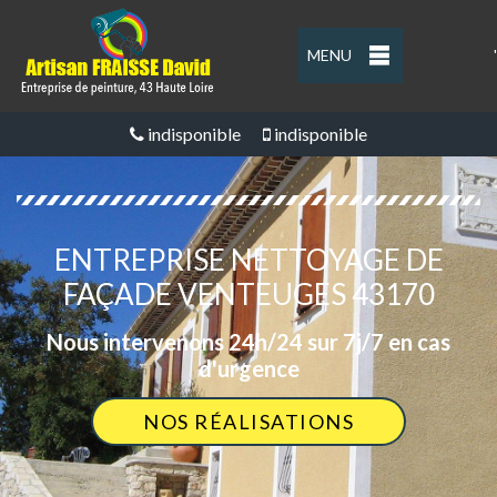
MENU
'
indisponible
indisponible
ENTREPRISE NETTOYAGE DE
FAÇADE VENTEUGES 43170
Nous intervenons 24h/24 sur 7j/7 en cas
d'urgence
NOS RÉALISATIONS