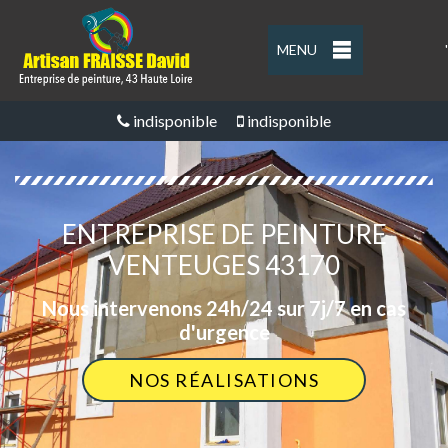
MENU
'
indisponible
indisponible
ENTREPRISE DE PEINTURE
VENTEUGES 43170
Nous intervenons 24h/24 sur 7j/7 en cas
d'urgence
NOS RÉALISATIONS