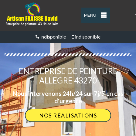
MENU
'
indisponible
indisponible
ENTREPRISE DE PEINTURE
ALLEGRE 43270
Nous intervenons 24h/24 sur 7j/7 en cas
d'urgence
NOS RÉALISATIONS