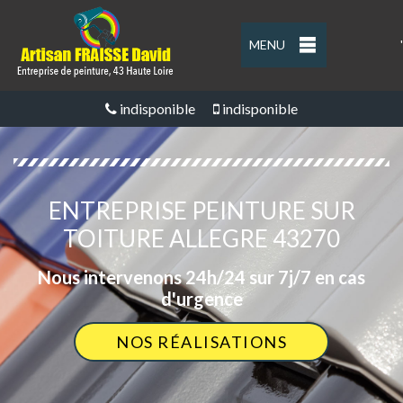
MENU
'
indisponible
indisponible
ENTREPRISE PEINTURE SUR
TOITURE ALLEGRE 43270
Nous intervenons 24h/24 sur 7j/7 en cas
d'urgence
NOS RÉALISATIONS