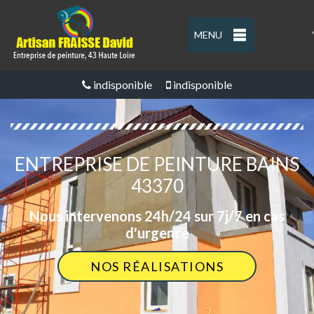
MENU
'
indisponible
indisponible
ENTREPRISE DE PEINTURE BAINS
43370
Nous intervenons 24h/24 sur 7j/7 en cas
d'urgence
NOS RÉALISATIONS