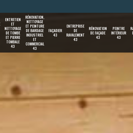
RÉNOVATION,
ENTRETIEN
NETTOYAGE
E
ET
ET PEINTURE
ENTREPRISE
NETTOYAGE
RÉNOVATION
PEINTRE
R
DE BARDAGE
FAÇADIER
DE
DE TOMBE
DE FAÇADE
INTÉRIEUR
INDUSTRIEL
43
RAVALEMENT
ET PIERRE
43
43
ET
43
TOMBALE
COMMERCIAL
43
43