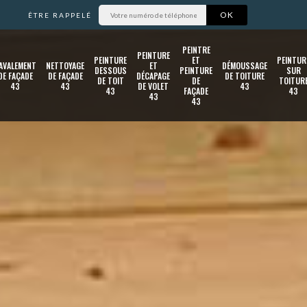
ÊTRE RAPPELÉ
PEINTRE
PEINTURE
PEINTURE
ET
PEINTUR
AVALEMENT
NETTOYAGE
ET
DÉMOUSSAGE
DESSOUS
PEINTURE
SUR
DE FAÇADE
DE FAÇADE
DÉCAPAGE
DE TOITURE
DE TOIT
DE
TOITUR
43
43
DE VOLET
43
43
FAÇADE
43
43
43