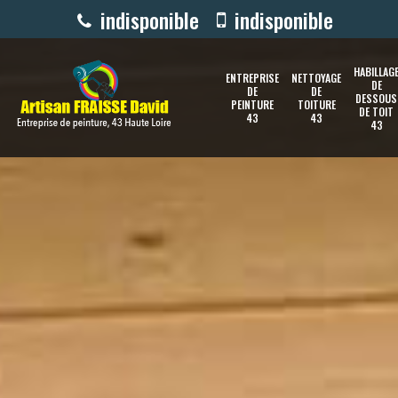
indisponible
indisponible
HABILLAG
ENTREPRISE
NETTOYAGE
DE
DE
DE
DESSOUS
PEINTURE
TOITURE
DE TOIT
43
43
43