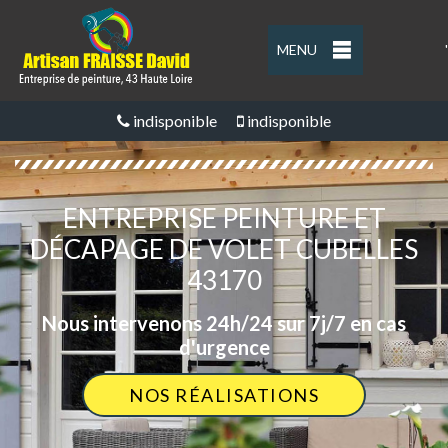
MENU
'
indisponible
indisponible
ENTREPRISE PEINTURE ET
DÉCAPAGE DE VOLET CUBELLES
43170
Nous intervenons 24h/24 sur 7j/7 en cas
d'urgence
NOS RÉALISATIONS