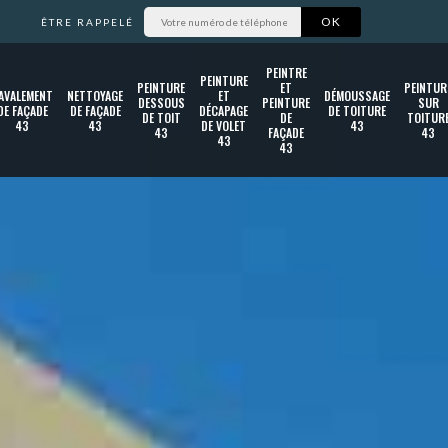
ÊTRE RAPPELÉ
PEINTRE
PEINTURE
PEINTURE
ET
PEINTUR
AVALEMENT
NETTOYAGE
ET
DÉMOUSSAGE
DESSOUS
PEINTURE
SUR
DE FAÇADE
DE FAÇADE
DÉCAPAGE
DE TOITURE
DE TOIT
DE
TOITUR
43
43
DE VOLET
43
43
FAÇADE
43
43
43