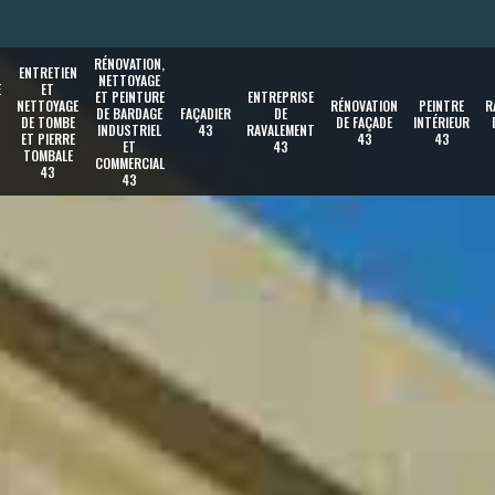
RÉNOVATION,
ENTRETIEN
NETTOYAGE
E
ET
ET PEINTURE
ENTREPRISE
NETTOYAGE
RÉNOVATION
PEINTRE
R
DE BARDAGE
FAÇADIER
DE
DE TOMBE
DE FAÇADE
INTÉRIEUR
INDUSTRIEL
43
RAVALEMENT
ET PIERRE
43
43
ET
43
TOMBALE
COMMERCIAL
43
43