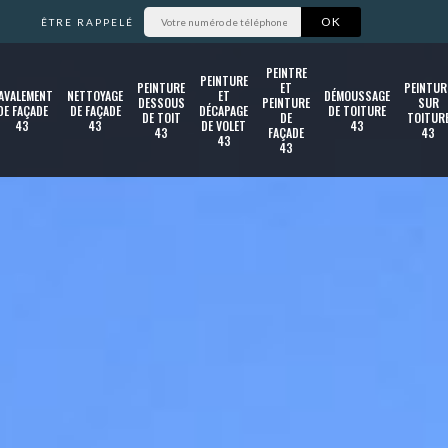
ÊTRE RAPPELÉ
PEINTRE
PEINTURE
PEINTURE
ET
PEINTUR
AVALEMENT
NETTOYAGE
ET
DÉMOUSSAGE
DESSOUS
PEINTURE
SUR
DE FAÇADE
DE FAÇADE
DÉCAPAGE
DE TOITURE
DE TOIT
DE
TOITUR
43
43
DE VOLET
43
43
FAÇADE
43
43
43