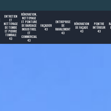
RÉNOVATION,
ENTRETIEN
NETTOYAGE
E
ET
ET PEINTURE
ENTREPRISE
NETTOYAGE
RÉNOVATION
PEINTRE
R
DE BARDAGE
FAÇADIER
DE
DE TOMBE
DE FAÇADE
INTÉRIEUR
INDUSTRIEL
43
RAVALEMENT
ET PIERRE
43
43
ET
43
TOMBALE
COMMERCIAL
43
43