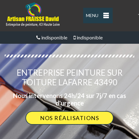
MENU
'
indisponible
indisponible
ENTREPRISE PEINTURE SUR
TOITURE LAFARRE 43490
Nous intervenons 24h/24 sur 7j/7 en cas
d'urgence
NOS RÉALISATIONS