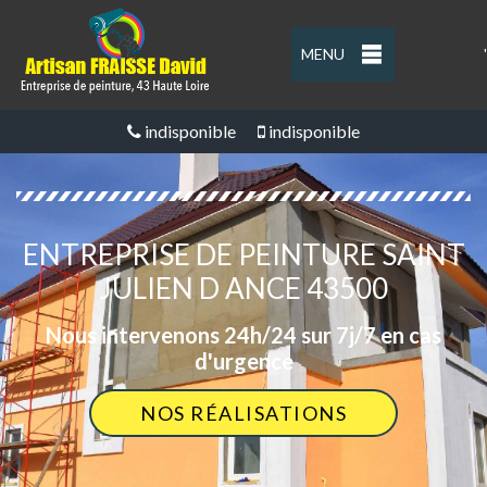
MENU
'
indisponible
indisponible
ENTREPRISE DE PEINTURE SAINT
JULIEN D ANCE 43500
Nous intervenons 24h/24 sur 7j/7 en cas
d'urgence
NOS RÉALISATIONS