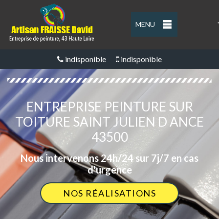
MENU
'
indisponible
indisponible
ENTREPRISE PEINTURE SUR
TOITURE SAINT JULIEN D ANCE
43500
Nous intervenons 24h/24 sur 7j/7 en cas
d'urgence
NOS RÉALISATIONS