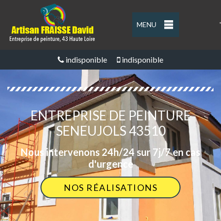
MENU
'
indisponible
indisponible
ENTREPRISE DE PEINTURE
SENEUJOLS 43510
Nous intervenons 24h/24 sur 7j/7 en cas
d'urgence
NOS RÉALISATIONS