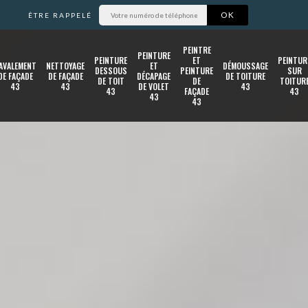
ÊTRE RAPPELÉ
PEINTRE
PEINTURE
PEINTURE
ET
PEINTUR
AVALEMENT
NETTOYAGE
ET
DÉMOUSSAGE
DESSOUS
PEINTURE
SUR
DE FAÇADE
DE FAÇADE
DÉCAPAGE
DE TOITURE
DE TOIT
DE
TOITUR
43
43
DE VOLET
43
43
FAÇADE
43
43
43