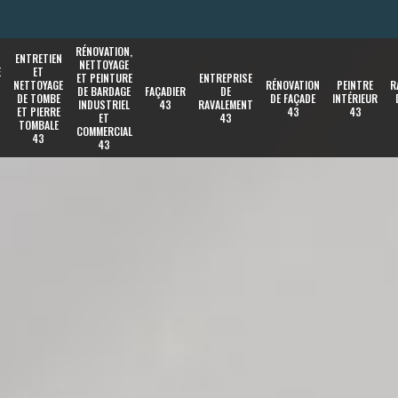
RÉNOVATION,
ENTRETIEN
NETTOYAGE
E
ET
ET PEINTURE
ENTREPRISE
NETTOYAGE
RÉNOVATION
PEINTRE
R
DE BARDAGE
FAÇADIER
DE
DE TOMBE
DE FAÇADE
INTÉRIEUR
INDUSTRIEL
43
RAVALEMENT
ET PIERRE
43
43
ET
43
TOMBALE
COMMERCIAL
43
43