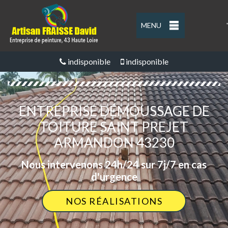
MENU
'
indisponible
indisponible
ENTREPRISE DÉMOUSSAGE DE
TOITURE SAINT PREJET
ARMANDON 43230
Nous intervenons 24h/24 sur 7j/7 en cas
d'urgence
NOS RÉALISATIONS