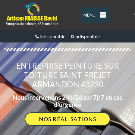
MENU
'
indisponible
indisponible
ENTREPRISE PEINTURE SUR
TOITURE SAINT PREJET
ARMANDON 43230
Nous intervenons 24h/24 sur 7j/7 en cas
d'urgence
NOS RÉALISATIONS